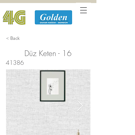
< Back
Düz Keten - 16
41386