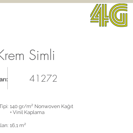
 Krem Simli
41272
rı:
ipi:
140 gr/m² Nonwoven Kağıt
+ Vinil Kaplama
lan:
16,1 m²