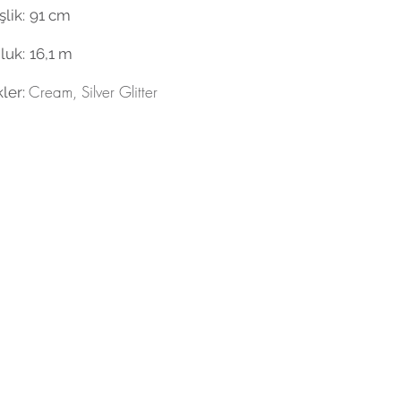
lik:
91 cm
luk:
16,1 m
Cream, Silver Glitter
ler: