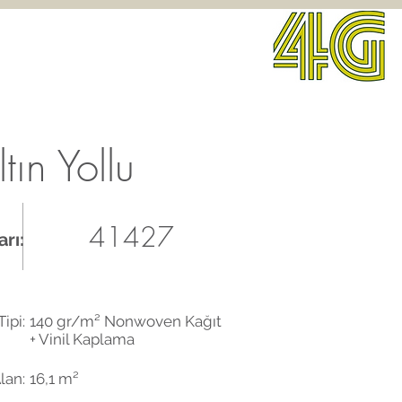
tın Yollu
41427
rı:
ipi:
140 gr/m² Nonwoven Kağıt
+ Vinil Kaplama
lan:
16,1 m²