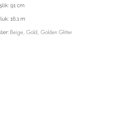
lik:
91 cm
luk:
16,1 m
Beige, Gold, Golden Glitter
ler: