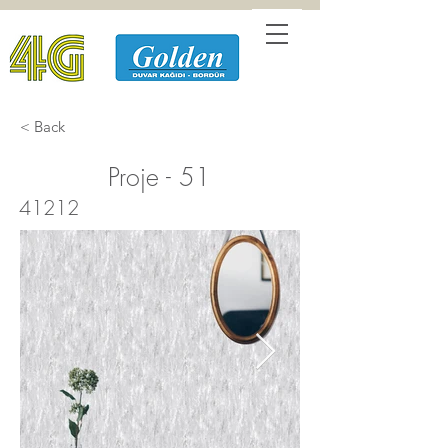
< Back
Proje - 51
41212