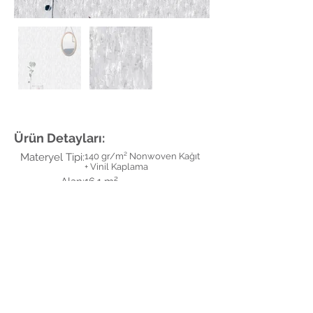
Ürün Detayları:
Materyel Tipi:
140 gr/m² Nonwoven Kağıt
+ Vinil Kaplama
Alan:
16,1 m²
Genişlik:
91 cm
Uzunluk:
16,1 m
Renkler:
Grey, Silver Glitter