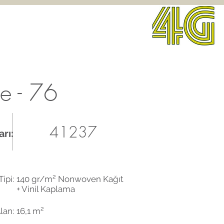
je - 76
41237
rı:
ipi:
140 gr/m² Nonwoven Kağıt
+ Vinil Kaplama
lan:
16,1 m²