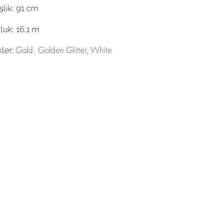
lik:
91 cm
luk:
16,1 m
Gold, Golden Glitter, White
ler: