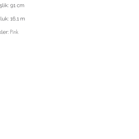
lik:
91 cm
luk:
16,1 m
Pink
ler: