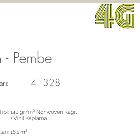
n - Pembe
41328
rı:
ipi:
140 gr/m² Nonwoven Kağıt
+ Vinil Kaplama
lan:
16,1 m²