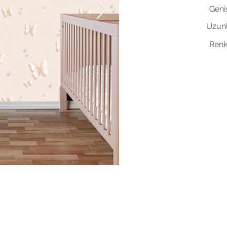
Geniş
Uzunl
Renk