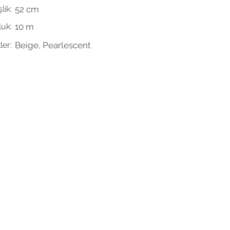
lik:
52 cm
uk:
10 m
ler:
Beige, Pearlescent