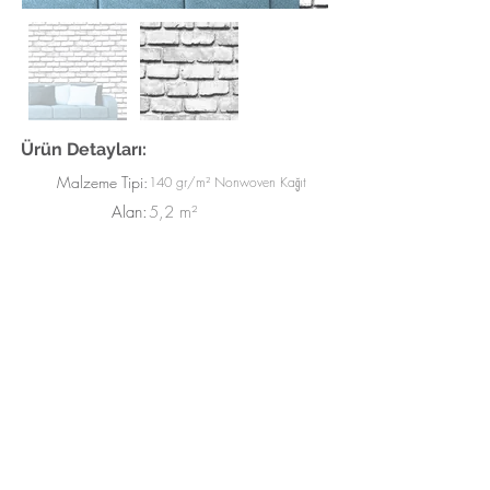
Ürün Detayları:
Malzeme Tipi:
140 gr/m² Nonwoven Kağıt
Alan:
5,2 m²
Genişlik:
52 cm
Uzunluk:
10 m
White
Renkler:
© 2025 by 4G Duvar Kağıtları.