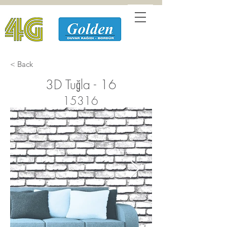
< Back
3D Tuğla - 16
15316