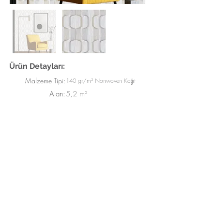
Ürün Detayları:
Malzeme Tipi:
140 gr/m² Nonwoven Kağıt
Alan:
5,2 m²
Genişlik:
52 cm
Uzunluk:
10 m
Beige, Gold, Silver
Renkler:
© 2025 by 4G Duvar Kağıtları.