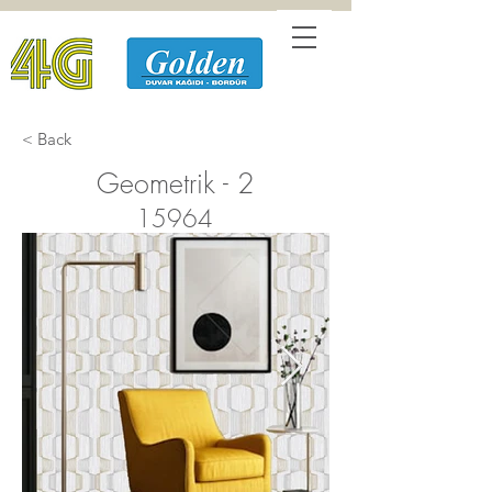
< Back
Geometrik - 2
15964