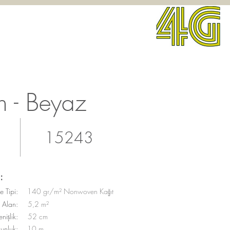
h - Beyaz
15243
:
 Tipi:
140 gr/m² Nonwoven Kağıt
Alan:
5,2 m²
nişlik:
52 cm
unluk:
10 m