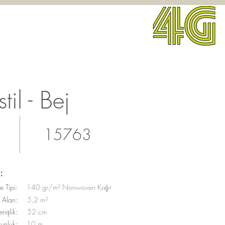
til - Bej
15763
:
 Tipi:
140 gr/m² Nonwoven Kağıt
Alan:
5,2 m²
nişlik:
52 cm
unluk:
10 m