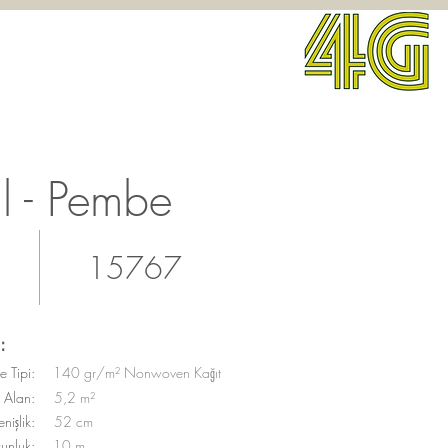
il - Pembe
15767
:
 Tipi:
140 gr/m² Nonwoven Kağıt
Alan:
5,2 m²
nişlik:
52 cm
unluk:
10 m